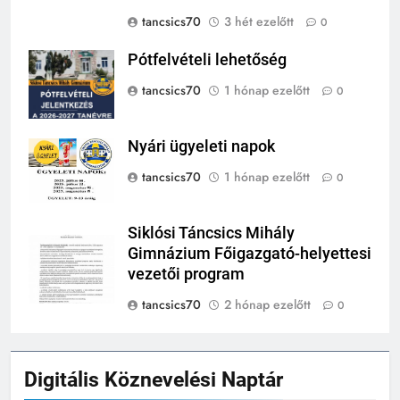
tancsics70
3 hét ezelőtt
0
Pótfelvételi lehetőség
tancsics70
1 hónap ezelőtt
0
Nyári ügyeleti napok
tancsics70
1 hónap ezelőtt
0
Siklósi Táncsics Mihály
Gimnázium Főigazgató-helyettesi
vezetői program
tancsics70
2 hónap ezelőtt
0
Digitális Köznevelési Naptár