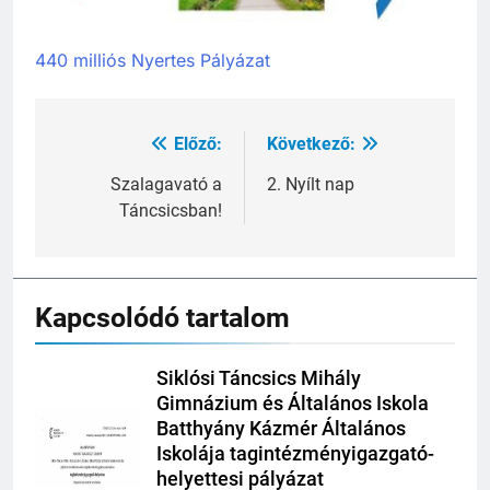
440 milliós Nyertes Pályázat
Előző:
Következő:
Bejegyzés
navigáció
Szalagavató a
2. Nyílt nap
Táncsicsban!
Kapcsolódó tartalom
Siklósi Táncsics Mihály
Gimnázium és Általános Iskola
Batthyány Kázmér Általános
Iskolája tagintézményigazgató-
helyettesi pályázat