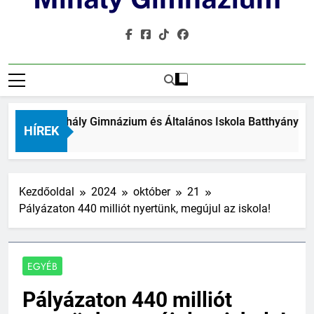
 Táncsics Mihály Gimnázium és Általános Iskola Batthyány Kázm
HÍREK
tt
Kezdőoldal
2024
október
21
Pályázaton 440 milliót nyertünk, megújul az iskola!
EGYÉB
Pályázaton 440 milliót