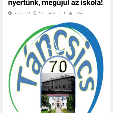
nyertünk, megújul az iskola!
0
Tancsics70
2 Év Ezelőtt
1 Mins