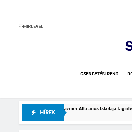
HÍRLEVÉL
S
CSENGETÉSI REND
D
 Iskola Batthyány Kázmér Általános Iskolája tagintézményigazg
HÍREK