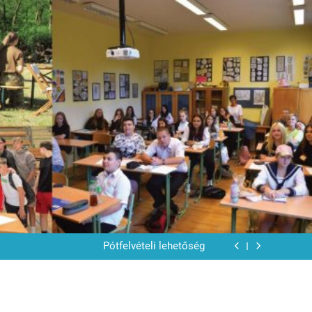
ázium Főigazgató-helyettesi vezetői program
ázium és Általános Iskola Batthyány Kázmér
ája tagintézményigazgató-helyettesi pályázat
Pótfelvételi lehetőség
Nyári ügyeleti napok
ázium Főigazgató-helyettesi vezetői program
ázium és Általános Iskola Batthyány Kázmér
ája tagintézményigazgató-helyettesi pályázat
Pótfelvételi lehetőség
Nyári ügyeleti napok