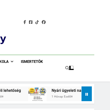
ázium Főigazgató-helyettesi vezetői program
ly
SKOLA
ISMERTETŐK
g
Nyári ügyeleti napok
Siklós
1 Hónap Ezelőtt
2 Hónap 