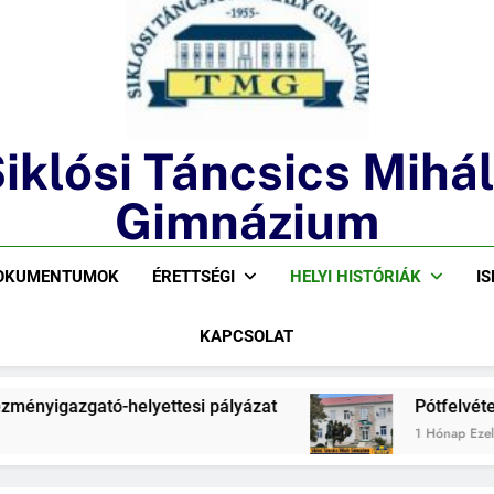
Siklósi Táncsics Mihály Gimn
iklósi Táncsics Mihá
Gimnázium
OKUMENTUMOK
ÉRETTSÉGI
HELYI HISTÓRIÁK
I
KAPCSOLAT
ató-helyettesi pályázat
Pótfelvételi lehetősé
1 Hónap Ezelőtt