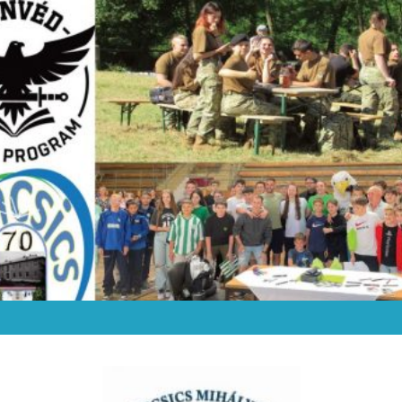
Siklósi Táncsics Mihály Gimn
Siklósi Táncsics Mihály Gimn
Általános Iskol
Siklósi Táncsics Mihály Gimn
Siklósi Táncsics Mihály Gimn
Általános Iskol